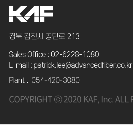
경북 김천시 공단로 213
Sales Office :
02-6228-1080
E-mail :
patrick.lee@advancedfiber.co.kr
Plant :
054-420-3080
COPYRIGHT ⓒ 2020 KAF, Inc. ALL