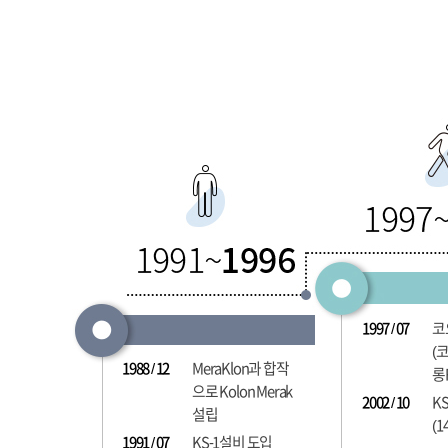
1997 / 07
코
(
1988 / 12
MeraKlon과 합작
롱
으로 Kolon Merak
2002 / 10
K
설립
(1
1991 / 07
KS-1설비 도입