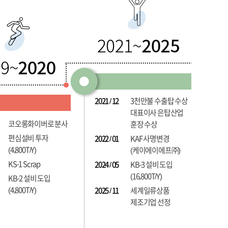
2021 / 12
3천만불 수출탑 수상
대표이사 은탑산업
코오롱화이버로 분사
훈장 수상
편심설비 투자
2022 / 01
KAF 사명변경
(4,800T/Y)
(케이에이에프㈜)
KS-1 Scrap
2024 / 05
KB-3 설비 도입
(16,800T/Y)
KB-2 설비 도입
(4,800T/Y)
2025 / 11
세계일류상품
제조기업 선정