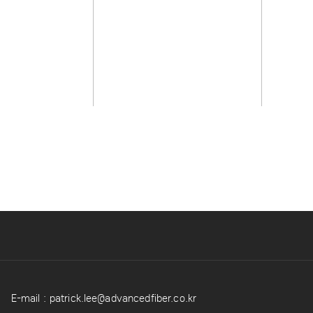
E-mail :
patrick.lee@advancedfiber.co.kr